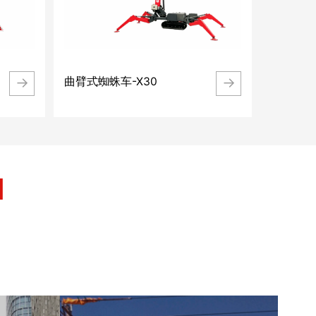
→
→
曲臂式蜘蛛车-X30
N